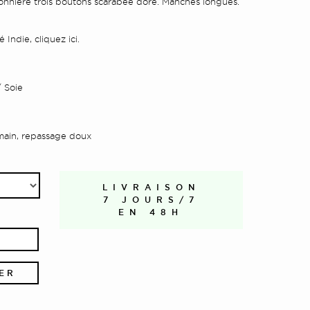
nnière trois boutons scarabée doré.
Manches longues.
Indie, cliquez ici.
 Soie
main, repassage doux
LIVRAISON
7 JOURS/7
EN 48H
ER