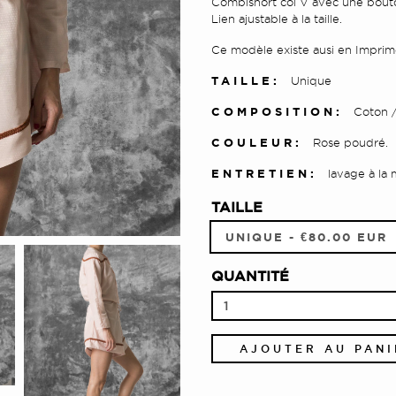
Combishort col V avec une bouto
Lien ajustable à la taille.
Ce modèle existe ausi en Imprimé 
TAILLE:
Unique
COMPOSITION:
Coton /
COULEUR:
Rose poudré.
ENTRETIEN:
lavage à la 
TAILLE
QUANTITÉ
AJOUTER AU PANI